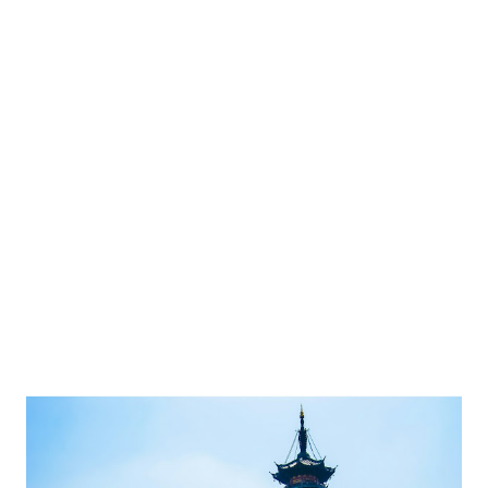
Singapura-Shanghai sekitar 4 jam 45 menit. Tiba di Shanghai
sekitar jam 7 malam. Sedangkan kembali ke Jakarta, saya ambil
keberangkatan malam hari jam 19:10 tiba di Singapura jam 01:00
dini hari. Hanya saja, transit di Singapura agak lama 5 jam, jadi
lumayan buooseenin. Berlanjut penerbangan ke Jakarta pagi jam
07:00, delay satu jam dari awal jadwal 05:00 Sedangkan untuk
budget cost sendiri, rasanya bukan ala backpacker :-D...