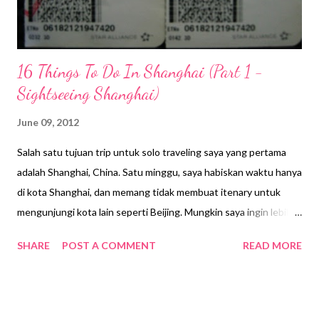
16 Things To Do In Shanghai (Part 1 -
Sightseeing Shanghai)
June 09, 2012
Salah satu tujuan trip untuk solo traveling saya yang pertama
adalah Shanghai, China. Satu minggu, saya habiskan waktu hanya
di kota Shanghai, dan memang tidak membuat itenary untuk
mengunjungi kota lain seperti Beijing. Mungkin saya ingin lebih
dekat dengan kota Shanghai, sebagai kota Metropolis dari
SHARE
POST A COMMENT
READ MORE
China. Untuk penerbangan ke China, saya menggunakan
Singapore Airlines,dengan tujuan Pudong International Airport.
Keberangkatan pagi hari jam 09:10, transit di Singapura, dan
berlanjut jam 13:00 menuju Shanghai. Lama perjalanan