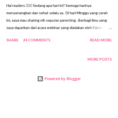
Hai readers 🙋🏻‍♀️ Sedang apa hari ini? Semoga harinya
menyenangkan dan sehat selalu ya. Di hari Minggu yang cerah
ini, saya mau sharing nih seputar parenting . Berbagi ilmu yang
saya dapatkan dari acara webinar yang diadakan oleh Faber-
Castell. Yuk, mari merapat readers ☺️ Menurut readers , apakah
SHARE
24 COMMENTS
READ MORE
hanya orang dewasa saja yang terdampak oleh pandemi covid-
19? Sering kali orang dewasa lupa bahwa anak-anak juga turut
menjadi korban dari paparan pandemi covid-19. Pandemi yang
MORE POSTS
telah berlangsung satu tahun lebih ternyata tidak hanya
dirasakan oleh orang dewasa, namun juga anak. Tanpa disadari
Powered by Blogger
bahwa anak merupakan korban tersembunyi dari dampak
pandemi. Hal ini diungkap oleh Yohana Theresia, M.Psi., Psikolog
dari Yayasan Heart of People.id dalam webinar parenting yang
diadakan oleh Faber-Castell yang bertemakan " Soft Skill Apa
yang Dibutuhkan di Era Digital ” pada Sabtu, 25 September 2021.
Apa dampak pandemi pada anak? Banyak orang dewasa berpikir