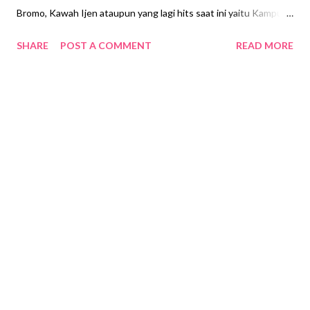
Bromo, Kawah Ijen ataupun yang lagi hits saat ini yaitu Kampung
"Jodipan" Warna-Warni. Beberapa waktu lalu, saya traveling ke
SHARE
POST A COMMENT
READ MORE
Malang untuk urusan pekerjaan. Biasanya saya selalu start dari
Surabaya. Namun, kali ini ada jadwal yang mengharuskan saya
berada di Malang untuk 2-3 hari. Saya kemudian memutuskan
untuk mencari penginapan bunk-bed yang memang
menyediakan kamar khusus perempuan. Melalui website
Booking.com sebenarnya banyak sekali pilihan untuk hostel
bunk-bed dengan harga yang relatif terjangkau sekitar Rp 60ribu
hingga Rp 100ribu per malam. Tergantung dari kebutuhan
traveler, apakah memang mencari lokasi yang strategis atau
memang fasilitas hostel yang lebih baik. Dari beberapa hostel
yang saya dapati. Akhirnya saya memutuskan untuk booking di
Pondok Backpacker Do...