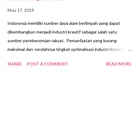
May 17, 2019
Indonesia memiliki sumber daya alam berlimpah yang dapat
dikembangkan menjadi industri kreatif sebagai salah satu
sumber perekenomian rakyat. Pemanfaatan yang kurang
maksimal dan rendahnya tingkat optimalisasi industri kreatif di
daerah menjadikan produk-produk lokal Indonesia masih kalah
SHARE
POST A COMMENT
READ MORE
bersaing dengan produk dari luar negeri. Peluang ini yang di bidik
oleh Mendekor Indonesia dengan menggandeng sederet
pengrajin lokal di daerah. Brian Karno Jan selaku Founder
Mendekor Indonesia adalah salah satu kreasi anak bangsa yang
ingin berkontribusi dalam memajukan industri kreatif di
Indonesia sehingga produk lokal Indonesia mampu memiliki daya
saing serta dapat mengangkat kesejahteraan perekonomian
pengrajin lokal daerah. Saat ini Mendekor Indonesia telah
bekerjasama dengan lebih 25 supplier dan melibatkan lebih dari