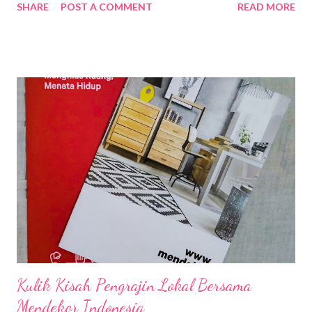
SHARE
POST A COMMENT
READ MORE
sejumlah kalangan blogger dan influencer dengan tujuan untuk
memberikan pengetahuan dan informasi tentang bagaiman
memanfaatkan blog dan sosial media menjadi sesuatu yang
dapat menghasilkan. Turut menghadirkan dua orang nara
sumber yaitu Sifra Susi Langi selaku Angel Writer & Konsultan
dan The Epi Santoso selaku CMO of Accurate Digital Partner
serta Panji Ariwibowo, Head of Brand & Creative Accurate
Group sebagai moderator selama acara berlangsung. Seluruh
peserta yang hadir diberikan goodie bag Accurate dan paket
6GB XL Business Solution suasana seminar bugar (buka bersama
blogger & influencer) Acara ini berjalan dengan sangat baik dan
sukses. Sebelum ke sesi ta...
Kulik Kisah Pengrajin Lokal Bersama
Mendekor Indonesia