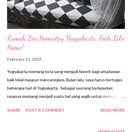
Diselenggarakan oleh Indonesia Fashion Chamber (IFC) be...
Rumah Zen Homestay Yogyakarta, Feels Like
Home!
February 11, 2019
Yogyakarta memang kota yang menjadi favorit bagi wisatawan
baik lokal maupun mancanegara. Bulan lalu, saya harus bertugas
beberapa hari di Yogyakarta . Sebagai seorang backpacker,
rasanya memang menjadi suatu hal yang wajib untuk mencari
penginapan yang murah dan nyaman. Dan kali ini saya ingin
SHARE
POST A COMMENT
READ MORE
berbagi pengalaman sewaktu menginap di salah satu homestay
yang berlokasi di dekat Kraton Yogyakarta, yaitu Rumah Zen
Homestay Sebenarnya banyak pilihan penginapan dengan
MORE POSTS