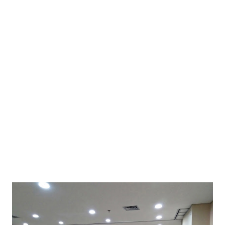
Malang, langsung menuju ke Kampung Wisata Jodipan.
Kampung Wisata Jodipan menjadi trending topik destinasi baru
di kota Malang. Kampung Wisata pertama di kota Malang resmi
dibuka 4 September 2016, sukses menggaet para wisatawan
yang penasaran dengan keunikan dari kampung ini. Memang
kalau dilihat dari referensi di google, tempat ini memiliki spot-
spot menarik untuk selfie dan instagramable. Hmmm, saya
pribadi cukup penasaran juga, terutama ide di balik ...