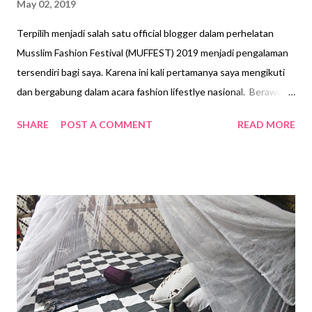
May 02, 2019
Terpilih menjadi salah satu official blogger dalam perhelatan
Musslim Fashion Festival (MUFFEST) 2019 menjadi pengalaman
tersendiri bagi saya. Karena ini kali pertamanya saya mengikuti
dan bergabung dalam acara fashion lifestlye nasional. Berawal
dari open registrasi MUFFEST 2019 bagi para vlogger & blogger
SHARE
POST A COMMENT
READ MORE
yang dilakukan di sekitar bulan April. Tidak ada kriteria khusus
sebenarnya, tapi entah penilaiannya dari segi apa. Hingga pada
25 April 2019, saya menerima email dari panitia MUFFEST 2019
bahwa saya terpilih menjadi salah satu blogger official di Muslim
Fashion Festival 2019. Sebagai official blogger tentu saja
memiliki akses yang sama dengan panitia lainnya. Seperti bebas
untuk meliput fashion show yang berada di main stage selama
pameran berlangsung. Gelaran Muslim Fashion Festival
(MUFFEST) 2019 ini berlangsung dari tanggal 1-4 April 2019 di
Jakarta Convention Center (JCC), Senayan, Jakarta Pusat.