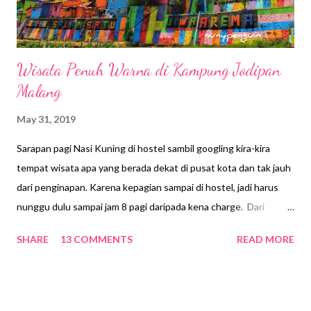
Wisata Penuh Warna di Kampung Jodipan
Malang
May 31, 2019
Sarapan pagi Nasi Kuning di hostel sambil googling kira-kira
tempat wisata apa yang berada dekat di pusat kota dan tak jauh
dari penginapan. Karena kepagian sampai di hostel, jadi harus
nunggu dulu sampai jam 8 pagi daripada kena charge. Dari
beberapa referensi yang saya dapatkan, Kampung Wisata
SHARE
13 COMMENTS
READ MORE
Jodipan adalah yang paling tepat untuk dikunjungi. Lokasinya
tidak jauh dari Stasiun Kota Malang. Berhubung saya masih
harus mengurus tiket cancel karena perubahan jadwal
kepulangan. Jadi, waktunya sangat pas setelah dari Stasiun Kota