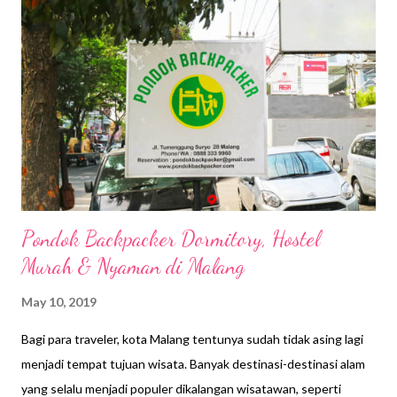
jadi saya menitipkan ransel di resepsionis. Saya putuskan jalan-
jalan pagi tak jauh dari penginapan, kali saja ada rumah makan
yang sudah buka. Bingung juga jalan paginya mau kemana, saya
ambil jalan belok kanan dari penginapan, ngga perlu nyeberang.
Udara pagi membuat saya nyaman berjalan kaki sambil
mengamati keadaan sekeliling yang mulai...
Pondok Backpacker Dormitory, Hostel
Murah & Nyaman di Malang
May 10, 2019
Bagi para traveler, kota Malang tentunya sudah tidak asing lagi
menjadi tempat tujuan wisata. Banyak destinasi-destinasi alam
yang selalu menjadi populer dikalangan wisatawan, seperti