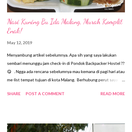
Nasi Kuning Bu Ida Malang, Murah Komplit
Enak!
May 12, 2019
Menyambung artikel sebelumnya. Apa sih yang saya lakukan
sembari menunggu jam check-in di Pondok Backpacker Hostel ??
😋 . Ngga ada rencana sebelumnya mau kemana di pagi hari atau
me-list tempat tujuan di kota Malang. Berhubung perut saya
sudah lapar. Maklum, perjalanan kereta dari Pasar Senen ke
SHARE
POST A COMMENT
READ MORE
Stasiun Malang selama 13 jam, benar-benar sangat melelahkan.
Jadi, hal pertama yang saya lakukan adalah mencari sarapan pagi.
Mau makan apa ?? Hmm, sebenarnya banyak pilihan kuliner di
Malang, cuma adakah warung yang sudah buka pagi hari. Secara
ini masih jam 06.30 pagi dan belum masuk jam check in hostel,