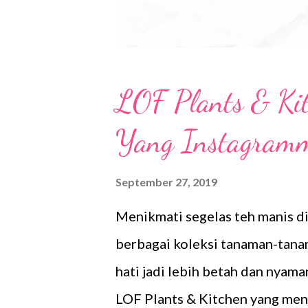
P
LOF Plants & Kit
o
Yang Instagram
s
t
September 27, 2019
s
Menikmati segelas teh manis d
berbagai koleksi tanaman-tana
hati jadi lebih betah dan nyaman
LOF Plants & Kitchen yang men