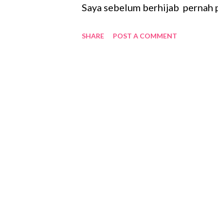
Saya sebelum berhijab pernah 
karena masalah bulu yang berad
SHARE
POST A COMMENT
area kaki saya masih normal dan
yang waktu itu mengikuti kebi
berdampak yang kurang baik p
yang menjadi kasar setelah me
bulu bukan mengangkat bulu hingg
menjadi kemerahan yang disebab
berhenti shaving dan Alhamduli
halus dan merata, meski masih t
kaki. Meskipun saat ini saya tel