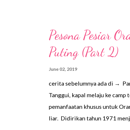
Pesona Pesiar Or
Puting (Part 2)
June 02, 2019
cerita sebelumnya ada di → P
Tanggui, kapal melaju ke camp 
pemanfaatan khusus untuk Oran
liar. Didirikan tahun 1971 menj
baik dalam maupun luar negeri