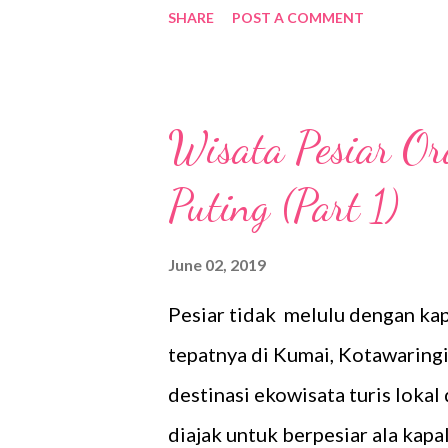
SHARE
POST A COMMENT
di Tanjung Puting. Melewati j
ke pintu camp. Biasanya, dijum
jembatan tengah menunggu pen
Wisata Pesiar Or
camp terdapat rumah bekas Prof
Puting (Part 1)
Camp Leakey. Carolyn Townson
mendokumentasikan dan member
June 02, 2019
Orangutan di Tanjung Puting. D
Pesiar tidak melulu dengan ka
dari Orangutan yang hidup di 
tepatnya di Kumai, Kotawaringi
keturunan akan mengikuti huruf 
destinasi ekowisata turis lokal
menjum...
diajak untuk berpesiar ala kap