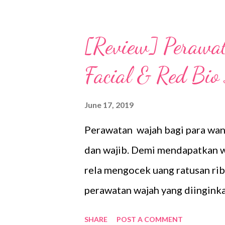
[Review] Perawa
Facial & Red Bio
June 17, 2019
Perawatan wajah bagi para wan
dan wajib. Demi mendapatkan wa
rela mengocek uang ratusan ri
perawatan wajah yang diingink
perawatan wajah di salon kecant
SHARE
POST A COMMENT