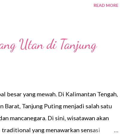
READ MORE
embatan panjang menjadi awal trekking masuk
pai sekumpulan kera ekor panjang di pinggir
gunjung yang iseng memberi makanan. Di
ang Utan di Tanjung
. Gladikas yang sudah kosong, pendiri
 Information Center yang
ikan informasi mengenai habitat
isinilah, dapat mengetahui pohon keturunan
pal besar yang mewah. Di Kalimantan Tengah,
Camp Leakey. Uniknya nama-nama dari tiap
n Barat, Tanjung Puting menjadi salah satu
awalan dari induk asalnya. Sesekali, saya
 dan mancanegara. Di sini, wisatawan akan
al traditional yang menawarkan sensasi