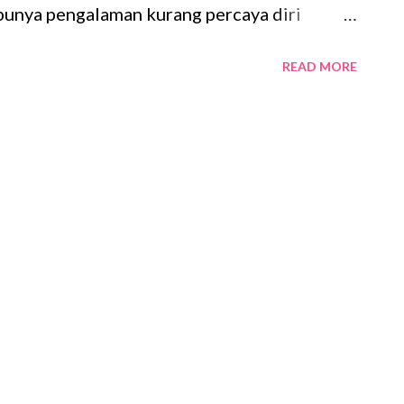
punya pengalaman kurang percaya diri
a di area kaki. Sebenarnya bulu yang ada di
READ MORE
 tidak tebal. Tapi karena kesalahan saya
asaan teman mencukur bulu kaki. Akibatnya
ada pertumbuhan bulu dan permukaan kulit
ncukur karena alat cukur hanya memangkas
a ke akar. Selain itu timbul iritasi kulit
kan oleh alat cukur. Semenjak itu, saya
llah, pertumbuhan bulu lambat laun kembali
erlihat bulu yang sedikit tebal di area bawah
ah berhijab...