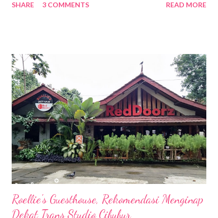
SHARE
3 COMMENTS
READ MORE
membuat masakan sendiri atau memesan makanan via online
guna menghindari risiko tertular covid-19. Saat ini tren makan
yang tengah populer di masa pandemi yaitu meal prep. Meal prep
atau meal preparation yang dalam bahasa Indonesia berarti
mempersiapkan makan. Metode ini mempersiapkan makanan
matang untuk dikonsumsi beberapa hari ke depan yang telah
disesuaikan jadwal dan porsinya, dan bisa langsung disiapkan
dengan proses memasak yang lebih singkat. Teknik ini biasanya
menjadi solusi yang diterapkan bagi mereka yang banyak
kesibukan dan tidak memiliki waktu untuk memasak. Saya
pribadi sudah pernah menerapkan metode meal prep bulan
Januari kemarin untuk menghemat waktu. Berhubu...
Roellie's Guesthouse, Rekomendasi Menginap
Dekat Trans Studio Cibubur