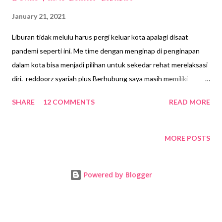
January 21, 2021
Liburan tidak melulu harus pergi keluar kota apalagi disaat
pandemi seperti ini. Me time dengan menginap di penginapan
dalam kota bisa menjadi pilihan untuk sekedar rehat merelaksasi
diri. reddoorz syariah plus Berhubung saya masih memiliki
voucher menginap dari Reddoorz hadiah menulis beberapa
SHARE
12 COMMENTS
READ MORE
waktu lalu dan akan expired di bulan Januari ini. Jadi saya mau
gunakan untuk me time menginap di penginapan yang tidak jauh
dari tempat tinggal saya di Depok. Awalnya, saya berencana
MORE POSTS
untuk mengambil penginapan di sekitaran Jakarta Selatan, tapi
pertimbangan covid-19, saya beralih mencari penginapan di
Powered by Blogger
sekitaran Depok dengan fasilitas kamar paling tidak setara
bintang 2/3. Setelah pilah pilih saya memutuskan untuk
menginap di Reddoorz Syariah Plus near Trans Studio Cibubur
yang dimiliki dan dioperasikan oleh Roellie’s Guesthouse. Nah