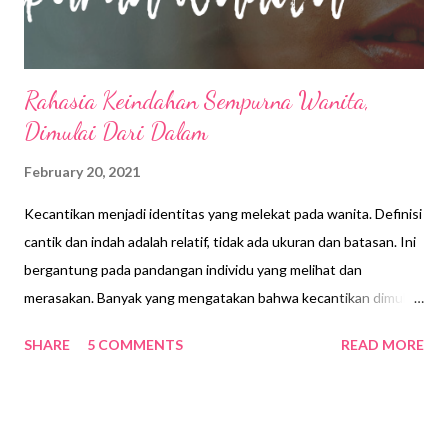
Rahasia Keindahan Sempurna Wanita,
Dimulai Dari Dalam
February 20, 2021
Kecantikan menjadi identitas yang melekat pada wanita. Definisi
cantik dan indah adalah relatif, tidak ada ukuran dan batasan. Ini
bergantung pada pandangan individu yang melihat dan
merasakan. Banyak yang mengatakan bahwa kecantikan dimulai
dari dalam ke luar. Padahal, jika dipikir inner beauty adalah jauh
SHARE
5 COMMENTS
READ MORE
berbeda dengan kecantikan luar. Ketika kecantikan luar mulai
memudar, kecantikan dalam tidak pernah pudar. Seorang wanita
selalu dapat menarik orang lain kepada kecantikan luar yang
dimilikinya. Tetapi, sebenarnya kecantikan dalam diri wanitalah