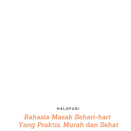
yang menarik orang lain tetap betah dan nyaman. Tampil cantik
luar dalam menjadi idaman sebagian besar wanita.
Perpaduannya menciptakan keindahan seorang wanita kian
terpancar yang membuat orang lain mengagumi. Dalam
kehidupan wanita ada banyak hal melekat yang menjadi rahasia
penunjang keindahan dan kecantikannya. S aya akan
menyebutkan dua hal yang paling dekat dengan kehidupan
wanita sehari-hari yang mem...