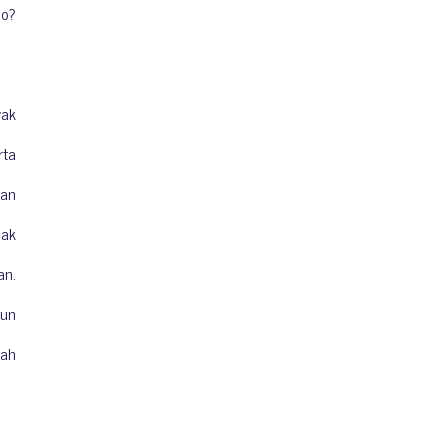
io?
yak
rta
kan
dak
an.
pun
jah