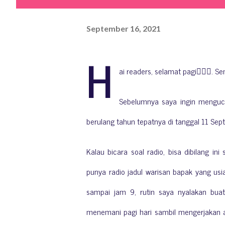
September 16, 2021
H
ai readers, selamat pagi🙋🏻‍♀️.
Sebelumnya saya ingin menguca
berulang tahun tepatnya di tanggal 11 Se
Kalau bicara soal radio, bisa dibilang i
punya radio jadul warisan bapak yang usi
sampai jam 9, rutin saya nyalakan bua
menemani pagi hari sambil mengerjakan a