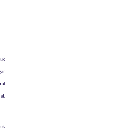
suk
gar
ral
al,
pok