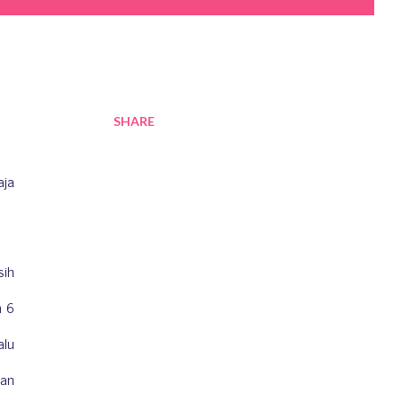
SHARE
aja
sih
m 6
alu
ran