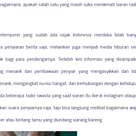
 bagaimana, apakah salah satu yang masih suka menikmati siaran rad
ntemporer yang sudah ada sejak Indonesia merdeka telah ban
a penyiaran berita saja, melainkan juga menjadi media hiburan se
k bagi para pendengarnya. Terlebih kini informasi yang disampai
g menarik dan pembawaan penyiar yang mengasyikkan dan ti
enarik, mengangkat isu-isu hangat, dan berhubungan dengan kehidup
ada beberapa radio swasta yang saat siaran itu
live
di instagram atau
kan suara penyiarnya saja, tapi bisa langsung melihat bagaimana wa
er atau bintang tamu yang diundang siarang bareng.