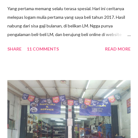
Yang pertama memang selalu terasa spesial. Hari ini ceritanya
melepas logam mulia pertama yang saya beli tahun 2017. Hasil
nabung dari sisa gaji bulanan, di belikan LM. Ngga punya
pengalaman beli-beli LM, dan berujung beli online di website
toko perhiasan. Logam mulia klasik yang sertifikatnya masih
SHARE
11 COMMENTS
READ MORE
terpisah, seberat 10 gram, seharga Rp 5.698.000,-. Itupun masih
numpang simpen dulu di toko karena masih dapat free brankas,
dan baru dikirim satu bulan kemudian via JNE. Ngga berasa udah
5 tahun aja, ini LM bersemayam di laci lemari. Masih terbungkus
dalam amplop hijau diselimuti lembar kuitansi pembelian.
Sebenarnya belum butuh-butuh amat untuk menjual LM, tapi
mengingat mau buat modal usaha. Setelah dipandang, dipikir dan
diputuskan, harus rela melepas LM pertamaku dari genggaman
🥺. Browsing kira-kira dimana tempat yang oke buat buyback LM.
Kalau mau gampang, bisa aja sih jual di toko emas atau butik
jewellery. Pernah iseng tanya ke toko emas (yang ngga jualan