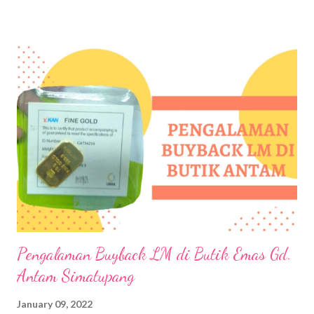
persyaratan untuk mengurus visa China tidak terlalu banyak, yuk
follow my feeds dibawah ini ;-) Buka website resminya, pelajari
visa apa yang mau kamu ambil dan tujuannya untuk apa, lihat di
sini JENIS-JENIS VISA CHINA & PERSYARATAN Kalau saya
tujuannya untuk traveling biasa, jadi saya ambil Tourism and
family visit visa (L-Visa) Isi formulir permohonan dengan lengkap ,
kamu bisa download VISA APPLICATION FORM atau bisa
langsung APPLY ONLINE . Kalau saya pribadi, sudah apply
online, jadi isi data via online, setelah data lengkap dan ters...
Pengalaman Buyback LM di Butik Emas Gd.
Antam Simatupang
January 09, 2022