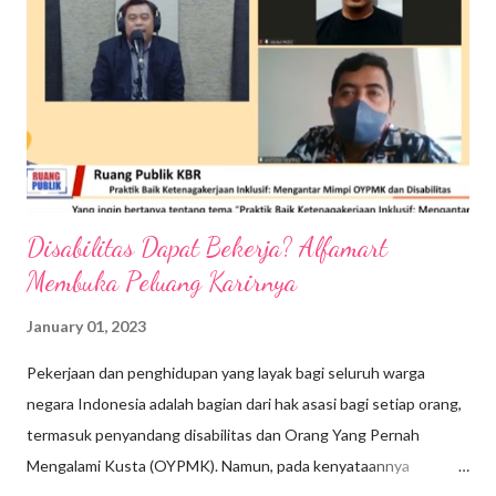
puanasnya pol. Sementara kalau lagi musim penghujan, di Ubud
udaranya cukup dingin banget. Cuaca hot & cold, worry banget
ke kondisi kulit saya jadi terasa kering, kusam dan juga cepat
hitam. Jadi, andalan saya supaya kesehatan kulit bisa tetap
terjaga, caranya ya mau tidak mau harus rutin pakai body loti...
Disabilitas Dapat Bekerja? Alfamart
Membuka Peluang Karirnya
January 01, 2023
Pekerjaan dan penghidupan yang layak bagi seluruh warga
negara Indonesia adalah bagian dari hak asasi bagi setiap orang,
termasuk penyandang disabilitas dan Orang Yang Pernah
Mengalami Kusta (OYPMK). Namun, pada kenyataannya