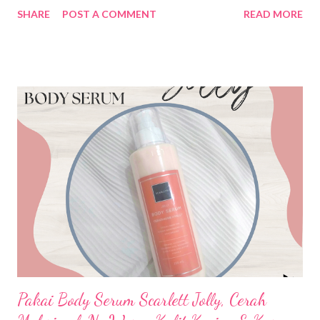
penyandang disabilitas belum sepenuhnya mendapatkan hak
SHARE
POST A COMMENT
READ MORE
yang setara dalam mengakses pekerjaan. Permasalahannya
adalah sikap diskriminatif atau stigma terhadap penyandang
disabilitas dan OYPMK dan tingkat pendidikan penyandang
disabilitas yang rendah menimbulkan kesenjangan antara
penyandang disabilitas dengan masyarakat non disabilitas untuk
mendapatkan pekerjaan. Padahal berbicara mengenai
aksesibilitas dan kesetaraan peluang bagi penyandang
disabilitas dan OYPMK untuk mendapatkan pekerjaan sudah di
atur di dalam UU No. 8 Thaun 2016 yang menyebutkan bahwa
setiap perusahaan wajib memperkerjakan paling sedikit 2%
penyandang disabilitas dari jumlah pegawai atau pekerja. Meski
s ejak lahirnya UU tersebut ada perubahan positif di bidang
ketenagakerjaan...
Pakai Body Serum Scarlett Jolly, Cerah