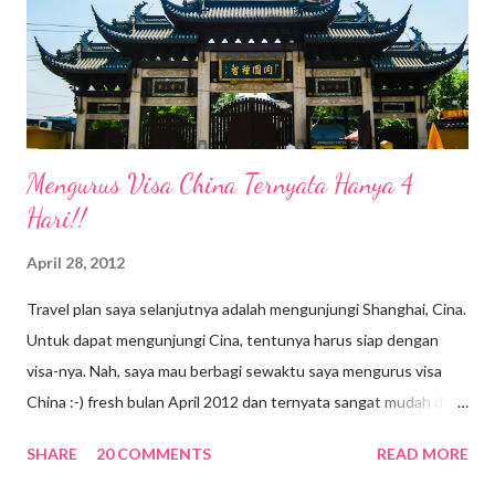
menggunakan body serum akan membantu memberikan nutrisi
lebih baik agar kecantikan kulit tetap terjaga. Apalagi saat ini
saya berdomisili di Ubud, Bali de...
Mengurus Visa China Ternyata Hanya 4
Hari!!
April 28, 2012
Travel plan saya selanjutnya adalah mengunjungi Shanghai, Cina.
Untuk dapat mengunjungi Cina, tentunya harus siap dengan
visa-nya. Nah, saya mau berbagi sewaktu saya mengurus visa
China :-) fresh bulan April 2012 dan ternyata sangat mudah dan
simpel. Karena baru pertama kali mengurus visa sendiri, jadi saya
SHARE
20 COMMENTS
READ MORE
sangat interest sekali searching informasi. Untuk website
resminya bisa klik disini VISA FOR CHINA . Sebenarnya