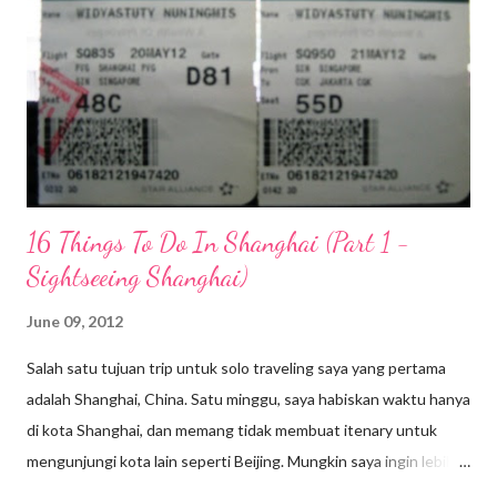
Pada bulan berikutnya, saya mendapatkan bunga bank sebesar
Rp 28.036,-. Dan saya cukup kaget ketika saya mengetahui
tabungan saya dikenakan pajak yang tidak ada ketentuannya
berapa persen. Yang terpotong saat itu pajaknya Rp 5.607,-
belum lagi potongan administrasi sebesar Rp 10ribu....
16 Things To Do In Shanghai (Part 1 -
Sightseeing Shanghai)
June 09, 2012
Salah satu tujuan trip untuk solo traveling saya yang pertama
adalah Shanghai, China. Satu minggu, saya habiskan waktu hanya
di kota Shanghai, dan memang tidak membuat itenary untuk
mengunjungi kota lain seperti Beijing. Mungkin saya ingin lebih
dekat dengan kota Shanghai, sebagai kota Metropolis dari