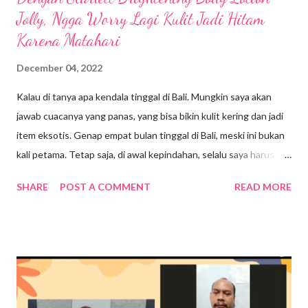
Jolly, Ngga Worry Lagi Kulit Jadi Hitam
Karena Matahari
December 04, 2022
Kalau di tanya apa kendala tinggal di Bali. Mungkin saya akan
jawab cuacanya yang panas, yang bisa bikin kulit kering dan jadi
item eksotis. Genap empat bulan tinggal di Bali, meski ini bukan
kali petama. Tetap saja, di awal kepindahan, selalu saya harus
beradaptasi dengan cuaca disini. Bersyukurnya saat ini saya
SHARE
POST A COMMENT
READ MORE
tinggal di Ubud yang suasana dan cuacanya masih terasa sejuk.
Meskipun saat cuaca cerah, aduuh lumayan terik sampai UV
tinggi. Disini memang siang hari terasa lebih panjang. Jadi, jam 8
pagi berasa sudah panas kayak jam 11 siang. Jujurly, semenjak
pindah ke Bali, hal penting yang menjadi perhatian saya adalah
kesehatan kulit. Ya itu tadi, alasan karena cuaca di Bali yang