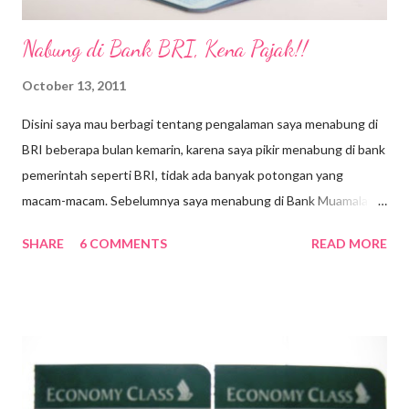
Nabung di Bank BRI, Kena Pajak!!
October 13, 2011
Disini saya mau berbagi tentang pengalaman saya menabung di
BRI beberapa bulan kemarin, karena saya pikir menabung di bank
pemerintah seperti BRI, tidak ada banyak potongan yang
macam-macam. Sebelumnya saya menabung di Bank Muamalat
Syariah yang sebenarnya sudah cocok sekali dan tidak banyak
SHARE
6 COMMENTS
READ MORE
memberikan potongan kepada nasabah kecuali untuk biaya
administrasi yang relatif masih dibawah Rp 10ribu. Tapi karena
desakan orangtua untuk di pindah ke bank pemerintah, akhirnya
saya memutuskan untuk membuka rekening di Bank BRI dekat
kantor saya. Pembukaan rekening saya dengan setoran Rp
600ribu. Masih di bulan yang sama,saya mentransfer setoran ke
rekening BRI sebesar Rp XX.000.000,- (maaf off the record).