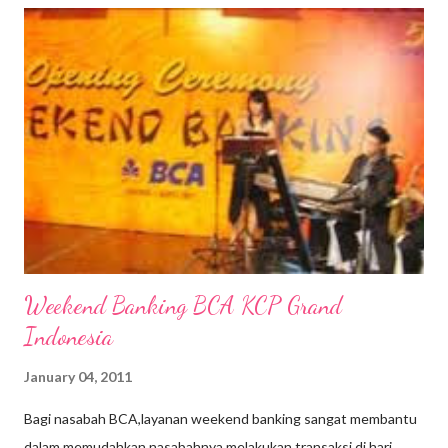
UI Kelapa Dua, Depok. Kebetulan dekat dengan area tempat
tinggal. Sebenarnya ini kedua kalinya saya ganti oli di sini. Yang
pertama sudah mencapai 4.000an kilometer. Kalau mengacu dari
waktu pergantian standar oli X-Ten bisa lebih lama hingga 2x
lipat dibandingkan oli biasa, bisa ganti oli setiap kurang lebih
5.000 km. Tapi, tetap saya ganti buat menjaga performa mesin
motor. Spesifikasi Oli Nama Produk : XT - 30 Matic Viskosita...
Weekend Banking BCA KCP Grand
Indonesia
January 04, 2011
Bagi nasabah BCA,layanan weekend banking sangat membantu
dalam memudahkan nasabahnya melakukan transaksi di hari