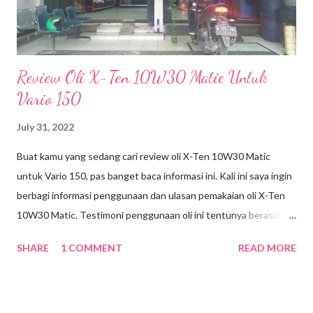
LM), eh malah LM-nya d...
Review Oli X-Ten 10W30 Matic Untuk
Vario 150
July 31, 2022
Buat kamu yang sedang cari review oli X-Ten 10W30 Matic
untuk Vario 150, pas banget baca informasi ini. Kali ini saya ingin
berbagi informasi penggunaan dan ulasan pemakaian oli X-Ten
10W30 Matic. Testimoni penggunaan oli ini tentunya berasal
dari pengalaman saya pribadi. Produk oli saya gunakan di motor
SHARE
1 COMMENT
READ MORE
Vario 150 keluaran tahun 2018. Untuk menjaga performa Honda
Vario 150cc, tentunya harus rutin melakukan perawatan. Mulai
dari mengganti oli tepat waktu hingga memilih oli yang tepat.
Kali ini saya ganti oli di Planet Ban yang berlokasi di Jalan Akses