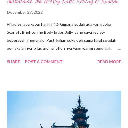
Maksimal, No Worry Kulit Kering & Kusam
December 27, 2022
Hi ladies, apa kabar hari ini ?☺️ Gimana sudah ada yang coba
Scarlett Brightening Body lotion Jolly yang saya review
beberapa minggu lalu. Pasti kalian suka deh sama hasil setelah
pemakaiannya p lus aroma lotion nya yang wangi semerbak.
Nah, masih bersambung nih dengan Body Care Scarlett Jolly. Kali
SHARE
POST A COMMENT
READ MORE
ini saya akan mereview tentang body serum-nya. Mungkin tidak
banyak para ladies yang terbiasa memakai body serum. Saya
pribadi pun termasuk pengguna baru body serum. Tapi ternyata
loh ladies, body serum ngga boleh dilewatkan. Tahu kenapa
alasannya ? Jadi, tak hanya kulit wajah ladies saja yang butuh
serum, kesehatan kulit tubuh juga perlu diperhatikan. Body
serum menjadi salah satu produk body care yang harus ada
dalam list kebutuhan kamu. Ladies, berbeda dengan body lotion,