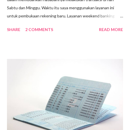
Sabtu dan Minggu. Waktu itu saya menggunakan layanan ini
untuk pembukaan rekening baru. Layanan weekend banking
BCA diwilayah Jakarta Selatan & Jakarta Pusat hanya dilayani di
SHARE
2 COMMENTS
READ MORE
dua lokasi,yaitu KCP Grand Indonesia dan KCP Pondok Indah
Mall. Layanan Weekend Banking ini buka setiap Sabtu dan
Minggu (Kecuali hari libur) dari pukul 10.00-15.00 WIB. Untuk
itu, saya memilih mendatangi kantor BCA di Grand Indonesia
yang masih dekat dengan kantor. Hampir saja saya salah tujuan
lokasi Bank BCA. Karena layanan weekend banking BCA bukan
berlokasi di Menara BCA(tepat di depan jalan utama Grand
Indonesia), tapi berada di Grand Indonesia Westmall Lantai LG.
Sayangnya, saya tidak bisa melakukan pembukaan rekening baru,
karena kartu identitas saya beralamatkan di Depok. Layanan
pembukaan rekening baru pada saat weekend hanya melayani
pembukaan rekening dengan kartu identitas...