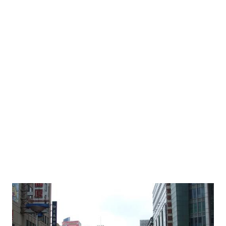
mengurangi polusi. Kebiasaan warganya menggunakan sepeda
untuk beraktivitas, memang cukup mengurangi polusi udara
apalagi kemacetan. Selain itu, kenyamanan dan keamanan
bersepeda pun terjamin. Setiap ruas jalan, disediakan khusus
untuk para pengguna sepeda dan memiliki tempat parkir
tersendiri. Meskipun jalan raya tidak macet, tak ada saling kebut
antar pengendara sepeda. Pemandangan yang paling saya suka
adalah mel...