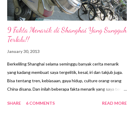
9 Fakta Menarik di Shanghai Yang Sungguh
Terlalu!!
January 30, 2013
Berkeliling Shanghai selama seminggu banyak cerita menarik
yang kadang membuat saya tergelitik, kesal, iri dan takjub juga.
Bisa tentang tren, kebiasaan, gaya hidup, culture orang-orang
China disana. Dan inilah beberapa fakta menarik yang saya temui
di Shanghai. Mari follow my journey faktanya ya : 1. Keliling-
SHARE
6 COMMENTS
READ MORE
keliling Naik Sepeda "Kring kring naik sepeda, sepeda ku roda
dua.." :-D lagu yang pas sekali sambil memandangi jalanan kota
Shanghai. Inilah keseharian yang pasti ditemui di pinggir-pinggir
ruas jalan Shanghai. Kebiasaan yang menyehatkan, dan