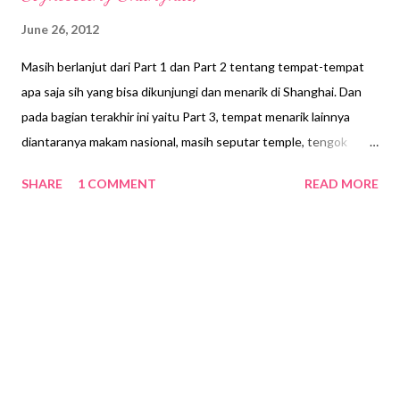
June 26, 2012
Masih berlanjut dari Part 1 dan Part 2 tentang tempat-tempat
apa saja sih yang bisa dikunjungi dan menarik di Shanghai. Dan
pada bagian terakhir ini yaitu Part 3, tempat menarik lainnya
diantaranya makam nasional, masih seputar temple, tengok
kebon binatang ala Shanghai, jajal penasaran naik gedung
SHARE
1 COMMENT
READ MORE
tertinggi di Shanghai. Yuk, checkidot di follow my journey 😃 11.
Longhua Pagoda & Longhu Temple Longhu Temple Temple kali
ini yang saya datangi berada jauh dari pusat kota Shanghai. Saya
menggunakan taksi untuk menuju ke temple ini, daerah tempat
ini memang jarang dikunjungi untuk para turis untuk hari-hari
biasa, terkecuali mereka yang ingin bersembahyang atau ada
kegiatan perayaan. Temple ini berada persis di samping
pembangunan gedung bertingkat. Dan katanya, temple ini
termasuk temple tertua di Shanghai. Terletak di Jalan Longhua