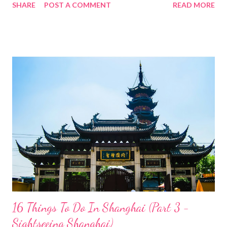
SHARE
POST A COMMENT
READ MORE
teman. Mari follow my journey di bawah ini ya :) Nanjing Road
Nanjing Road merupakan pusat jalan perbelanjaan utama di
Shanghai. Ini jalan yang panjang hingga beberapa kilometer yang
saling terhubung. Terdiri dari Nanjing Rd Timur dan Nanjing Rd
Barat. Nanjing Rd Timur paling dekat dengan The Bund,
sedangkan Nanjing Rd Barat dekat dengan People's Square.
Pada siang hari, Nanjing Road penuh menggeliat dengan riuhnya
para pengunjung. Outlet-outlet disepanjang jalan menawarkan
merek-merek terkenal yang tak terhitung jumlahnya dengan
kualitas yang bagus tentunya. Nanjing Road memang pusat
perbelanjaan modern dengan tetap menyajikan konsep
tradisional. Terbukti deng...
16 Things To Do In Shanghai (Part 3 -
Sightseeing Shanghai)