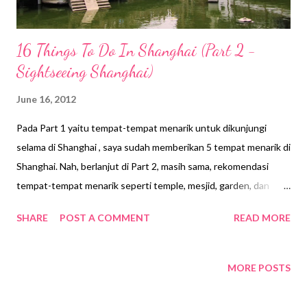
16 Things To Do In Shanghai (Part 2 -
Sightseeing Shanghai)
June 16, 2012
Pada Part 1 yaitu tempat-tempat menarik untuk dikunjungi
selama di Shanghai , saya sudah memberikan 5 tempat menarik di
Shanghai. Nah, berlanjut di Part 2, masih sama, rekomendasi
tempat-tempat menarik seperti temple, mesjid, garden, dan
gedung tertinggi, dan arena. Follow my journey di bawah ini ya
SHARE
POST A COMMENT
READ MORE
😄 6. Yu Yuan Garden and Bazaar Yu Yuan Garden adalah taman
paling terkenal di Shanghai. Terletak di jantung Kota Tua
Shanghai, dan salah satu tempat wisata paling menarik dan
MORE POSTS
menjadi pusat kunjungan para turis di Shanghai. Dekat dengan
Yu Yuan Garden dapat ditemui pasar dengan sederetan outlet-