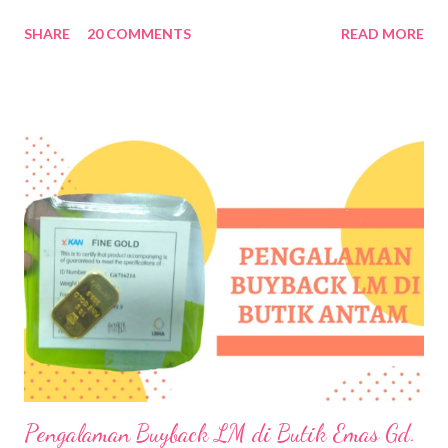
simpel. Karena baru pertama kali mengurus visa sendiri, jadi saya
SHARE
20 COMMENTS
READ MORE
sangat interest sekali searching informasi. Untuk website
resminya bisa klik disini VISA FOR CHINA . Sebenarnya
persyaratan untuk mengurus visa China tidak terlalu banyak, yuk
follow my feeds dibawah ini ;-) Buka website resminya, pelajari
visa apa yang mau kamu ambil dan tujuannya untuk apa, lihat di
sini JENIS-JENIS VISA CHINA & PERSYARATAN Kalau saya
tujuannya untuk traveling biasa, jadi saya ambil Tourism and
family visit visa (L-Visa) Isi formulir permohonan dengan lengkap ,
kamu bisa download VISA APPLICATION FORM atau bisa
langsung APPLY ONLINE . Kalau saya pribadi, sudah apply
online, jadi isi data via online, setelah data lengkap dan ters...
Pengalaman Buyback LM di Butik Emas Gd.