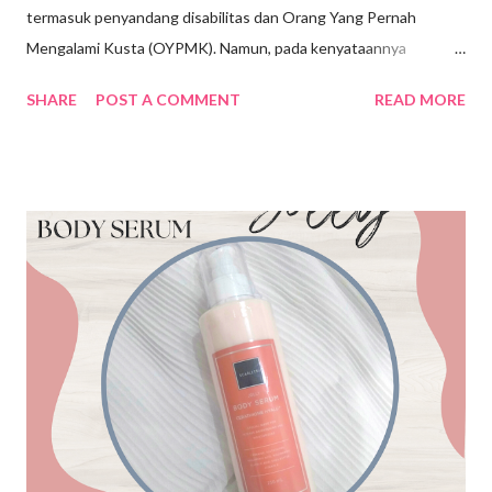
termasuk penyandang disabilitas dan Orang Yang Pernah
Mengalami Kusta (OYPMK). Namun, pada kenyataannya
penyandang disabilitas belum sepenuhnya mendapatkan hak
SHARE
POST A COMMENT
READ MORE
yang setara dalam mengakses pekerjaan. Permasalahannya
adalah sikap diskriminatif atau stigma terhadap penyandang
disabilitas dan OYPMK dan tingkat pendidikan penyandang
disabilitas yang rendah menimbulkan kesenjangan antara
penyandang disabilitas dengan masyarakat non disabilitas untuk
mendapatkan pekerjaan. Padahal berbicara mengenai
aksesibilitas dan kesetaraan peluang bagi penyandang
disabilitas dan OYPMK untuk mendapatkan pekerjaan sudah di
atur di dalam UU No. 8 Thaun 2016 yang menyebutkan bahwa
setiap perusahaan wajib memperkerjakan paling sedikit 2%
penyandang disabilitas dari jumlah pegawai atau pekerja. Meski
s ejak lahirnya UU tersebut ada perubahan positif di bidang
ketenagakerjaan...