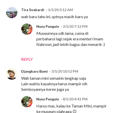
Tira Soekardi
1/5/20 3:12 AM
wah baru tahu ini, sptnya masih baru ya
Nuny Penguin
2/5/20 7:12 PM
Museumnya sdh lama, cuma di
perbaharui lagi sejak era menteri Imam
Nahrowi, jadi lebih bagus dan menarik :)
REPLY
Djangkaru Bumi
3/5/20 10:52 PM
Wah taman mini semakin lengkap saja
Lain waktu kayaknya harus mampir nih
Semboyannya keren juga ya
Nuny Penguin
8/5/20 4:41 PM
Harus mas, kalau ke Taman Mini, mampir
ke museum olahraga 😉