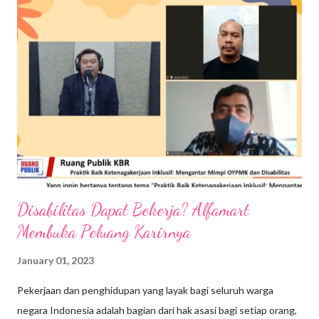
pindah ke Bali, hal penting yang menjadi perhatian saya adalah
kesehatan kulit. Ya itu tadi, alasan karena cuaca di Bali yang
puanasnya pol. Sementara kalau lagi musim penghujan, di Ubud
udaranya cukup dingin banget. Cuaca hot & cold, worry banget
ke kondisi kulit saya jadi terasa kering, kusam dan juga cepat
hitam. Jadi, andalan saya supaya kesehatan kulit bisa tetap
terjaga, caranya ya mau tidak mau harus rutin pakai body loti...
Disabilitas Dapat Bekerja? Alfamart
Membuka Peluang Karirnya
January 01, 2023
Pekerjaan dan penghidupan yang layak bagi seluruh warga
negara Indonesia adalah bagian dari hak asasi bagi setiap orang,