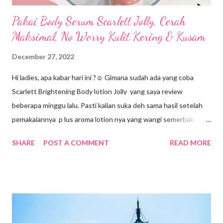
Pakai Body Serum Scarlett Jolly, Cerah
Maksimal, No Worry Kulit Kering & Kusam
December 27, 2022
Hi ladies, apa kabar hari ini ?☺️ Gimana sudah ada yang coba
Scarlett Brightening Body lotion Jolly yang saya review
beberapa minggu lalu. Pasti kalian suka deh sama hasil setelah
pemakaiannya p lus aroma lotion nya yang wangi semerbak.
Nah, masih bersambung nih dengan Body Care Scarlett Jolly. Kali
SHARE
POST A COMMENT
READ MORE
ini saya akan mereview tentang body serum-nya. Mungkin tidak
banyak para ladies yang terbiasa memakai body serum. Saya
pribadi pun termasuk pengguna baru body serum. Tapi ternyata
loh ladies, body serum ngga boleh dilewatkan. Tahu kenapa
alasannya ? Jadi, tak hanya kulit wajah ladies saja yang butuh
serum, kesehatan kulit tubuh juga perlu diperhatikan. Body