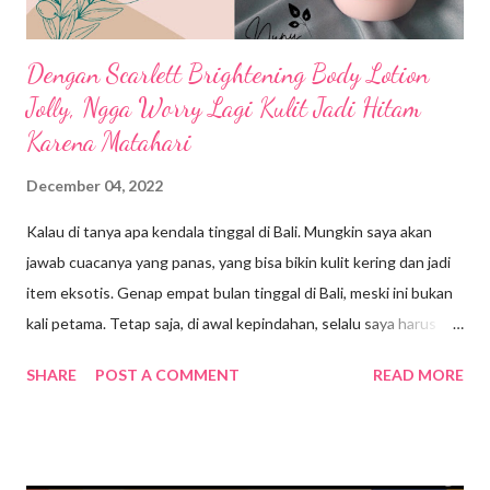
Dengan Scarlett Brightening Body Lotion
Jolly, Ngga Worry Lagi Kulit Jadi Hitam
Karena Matahari
December 04, 2022
Kalau di tanya apa kendala tinggal di Bali. Mungkin saya akan
jawab cuacanya yang panas, yang bisa bikin kulit kering dan jadi
item eksotis. Genap empat bulan tinggal di Bali, meski ini bukan
kali petama. Tetap saja, di awal kepindahan, selalu saya harus
beradaptasi dengan cuaca disini. Bersyukurnya saat ini saya
SHARE
POST A COMMENT
READ MORE
tinggal di Ubud yang suasana dan cuacanya masih terasa sejuk.
Meskipun saat cuaca cerah, aduuh lumayan terik sampai UV
tinggi. Disini memang siang hari terasa lebih panjang. Jadi, jam 8
pagi berasa sudah panas kayak jam 11 siang. Jujurly, semenjak