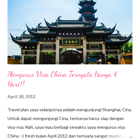
serum menjadi salah satu produk body care yang harus ada
dalam list kebutuhan kamu. Ladies, berbeda dengan body lotion,
menggunakan body serum akan membantu memberikan nutrisi
lebih baik agar kecantikan kulit tetap terjaga. Apalagi saat ini
saya berdomisili di Ubud, Bali de...
Mengurus Visa China Ternyata Hanya 4
Hari!!
April 28, 2012
Travel plan saya selanjutnya adalah mengunjungi Shanghai, Cina.
Untuk dapat mengunjungi Cina, tentunya harus siap dengan
visa-nya. Nah, saya mau berbagi sewaktu saya mengurus visa
China :-) fresh bulan April 2012 dan ternyata sangat mudah dan