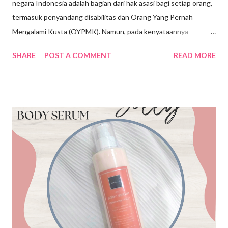
negara Indonesia adalah bagian dari hak asasi bagi setiap orang,
termasuk penyandang disabilitas dan Orang Yang Pernah
Mengalami Kusta (OYPMK). Namun, pada kenyataannya
penyandang disabilitas belum sepenuhnya mendapatkan hak
SHARE
POST A COMMENT
READ MORE
yang setara dalam mengakses pekerjaan. Permasalahannya
adalah sikap diskriminatif atau stigma terhadap penyandang
disabilitas dan OYPMK dan tingkat pendidikan penyandang
disabilitas yang rendah menimbulkan kesenjangan antara
penyandang disabilitas dengan masyarakat non disabilitas untuk
mendapatkan pekerjaan. Padahal berbicara mengenai
aksesibilitas dan kesetaraan peluang bagi penyandang
disabilitas dan OYPMK untuk mendapatkan pekerjaan sudah di
atur di dalam UU No. 8 Thaun 2016 yang menyebutkan bahwa
setiap perusahaan wajib memperkerjakan paling sedikit 2%
penyandang disabilitas dari jumlah pegawai atau pekerja. Meski
s ejak lahirnya UU tersebut ada perubahan positif di bidang