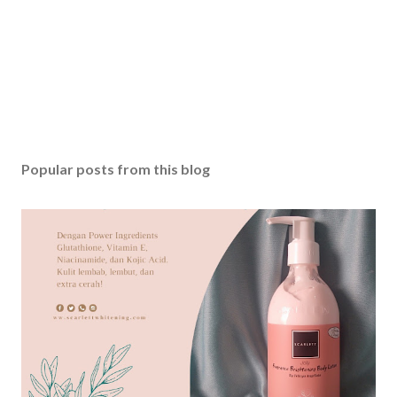
m
e
n
t
Popular posts from this blog