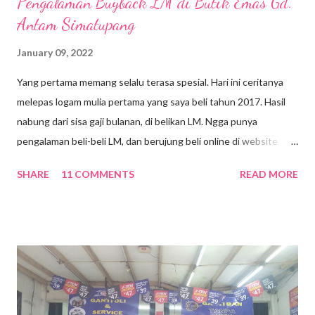
Pengalaman Buyback LM di Butik Emas Gd.
Antam Simatupang
January 09, 2022
Yang pertama memang selalu terasa spesial. Hari ini ceritanya
melepas logam mulia pertama yang saya beli tahun 2017. Hasil
nabung dari sisa gaji bulanan, di belikan LM. Ngga punya
pengalaman beli-beli LM, dan berujung beli online di website
toko perhiasan. Logam mulia klasik yang sertifikatnya masih
SHARE
11 COMMENTS
READ MORE
terpisah, seberat 10 gram, seharga Rp 5.698.000,-. Itupun masih
numpang simpen dulu di toko karena masih dapat free brankas,
dan baru dikirim satu bulan kemudian via JNE. Ngga berasa udah
5 tahun aja, ini LM bersemayam di laci lemari. Masih terbungkus
dalam amplop hijau diselimuti lembar kuitansi pembelian.
Sebenarnya belum butuh-butuh amat untuk menjual LM, tapi
mengingat mau buat modal usaha. Setelah dipandang, dipikir dan