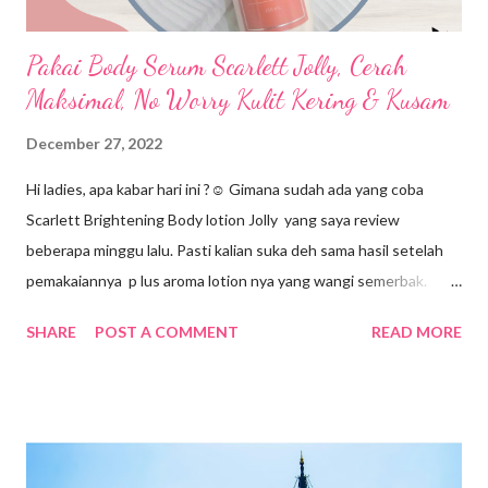
ketenagakerjaan...
Pakai Body Serum Scarlett Jolly, Cerah
Maksimal, No Worry Kulit Kering & Kusam
December 27, 2022
Hi ladies, apa kabar hari ini ?☺️ Gimana sudah ada yang coba
Scarlett Brightening Body lotion Jolly yang saya review
beberapa minggu lalu. Pasti kalian suka deh sama hasil setelah
pemakaiannya p lus aroma lotion nya yang wangi semerbak.
Nah, masih bersambung nih dengan Body Care Scarlett Jolly. Kali
SHARE
POST A COMMENT
READ MORE
ini saya akan mereview tentang body serum-nya. Mungkin tidak
banyak para ladies yang terbiasa memakai body serum. Saya
pribadi pun termasuk pengguna baru body serum. Tapi ternyata
loh ladies, body serum ngga boleh dilewatkan. Tahu kenapa
alasannya ? Jadi, tak hanya kulit wajah ladies saja yang butuh