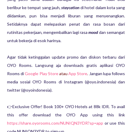
berlibur ke tempat yang jauh,
staycation
di hotel dalam kota yang
diidamkan, pun bisa menjadi liburan yang menyenangkan.
Setidaknya dapat melepaskan penat dan rasa bosan dari
rutinitas pekerjaan, mengembalikan lagi rasa
mood
dan semangat
untuk bekerja di esok harinya.
Agar tidak ketinggalan update promo dan diskon terbaru dari
OYO Rooms. Langsung aja downloads gratis aplikasi OYO
Rooms di
Google Play Store
atau
App Store
.
Jangan lupa follows
media sosial OYO Rooms di Instagram (@oyo.indonesia) dan
twitter (@oyoindonesia).
👉Exclusive Offer! Book 100+ OYO Hotels at 88k IDR. To avail
this offer download the OYO App using this link
https://share.oyorooms.com/NUNIQN3YDR?sp=app
or use this
code NUNIQN3YDR to sign-up.