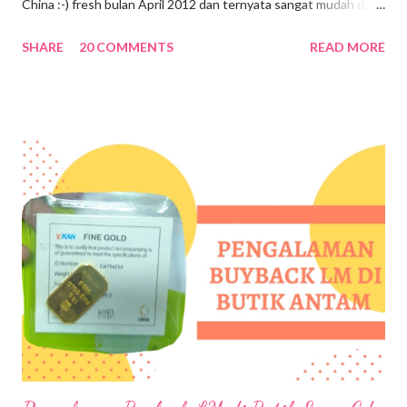
China :-) fresh bulan April 2012 dan ternyata sangat mudah dan
simpel. Karena baru pertama kali mengurus visa sendiri, jadi saya
SHARE
20 COMMENTS
READ MORE
sangat interest sekali searching informasi. Untuk website
resminya bisa klik disini VISA FOR CHINA . Sebenarnya
persyaratan untuk mengurus visa China tidak terlalu banyak, yuk
follow my feeds dibawah ini ;-) Buka website resminya, pelajari
visa apa yang mau kamu ambil dan tujuannya untuk apa, lihat di
sini JENIS-JENIS VISA CHINA & PERSYARATAN Kalau saya
tujuannya untuk traveling biasa, jadi saya ambil Tourism and
family visit visa (L-Visa) Isi formulir permohonan dengan lengkap ,
kamu bisa download VISA APPLICATION FORM atau bisa
langsung APPLY ONLINE . Kalau saya pribadi, sudah apply
online, jadi isi data via online, setelah data lengkap dan ters...