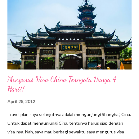
serum, kesehatan kulit tubuh juga perlu diperhatikan. Body
serum menjadi salah satu produk body care yang harus ada
dalam list kebutuhan kamu. Ladies, berbeda dengan body lotion,
menggunakan body serum akan membantu memberikan nutrisi
lebih baik agar kecantikan kulit tetap terjaga. Apalagi saat ini
saya berdomisili di Ubud, Bali de...
Mengurus Visa China Ternyata Hanya 4
Hari!!
April 28, 2012
Travel plan saya selanjutnya adalah mengunjungi Shanghai, Cina.
Untuk dapat mengunjungi Cina, tentunya harus siap dengan
visa-nya. Nah, saya mau berbagi sewaktu saya mengurus visa