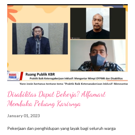
pagi berasa sudah panas kayak jam 11 siang. Jujurly, semenjak
pindah ke Bali, hal penting yang menjadi perhatian saya adalah
kesehatan kulit. Ya itu tadi, alasan karena cuaca di Bali yang
puanasnya pol. Sementara kalau lagi musim penghujan, di Ubud
udaranya cukup dingin banget. Cuaca hot & cold, worry banget
ke kondisi kulit saya jadi terasa kering, kusam dan juga cepat
hitam. Jadi, andalan saya supaya kesehatan kulit bisa tetap
terjaga, caranya ya mau tidak mau harus rutin pakai body loti...
Disabilitas Dapat Bekerja? Alfamart
Membuka Peluang Karirnya
January 01, 2023
Pekerjaan dan penghidupan yang layak bagi seluruh warga