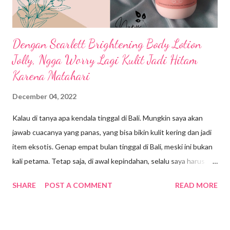
Dengan Scarlett Brightening Body Lotion
Jolly, Ngga Worry Lagi Kulit Jadi Hitam
Karena Matahari
December 04, 2022
Kalau di tanya apa kendala tinggal di Bali. Mungkin saya akan
jawab cuacanya yang panas, yang bisa bikin kulit kering dan jadi
item eksotis. Genap empat bulan tinggal di Bali, meski ini bukan
kali petama. Tetap saja, di awal kepindahan, selalu saya harus
beradaptasi dengan cuaca disini. Bersyukurnya saat ini saya
SHARE
POST A COMMENT
READ MORE
tinggal di Ubud yang suasana dan cuacanya masih terasa sejuk.
Meskipun saat cuaca cerah, aduuh lumayan terik sampai UV
tinggi. Disini memang siang hari terasa lebih panjang. Jadi, jam 8