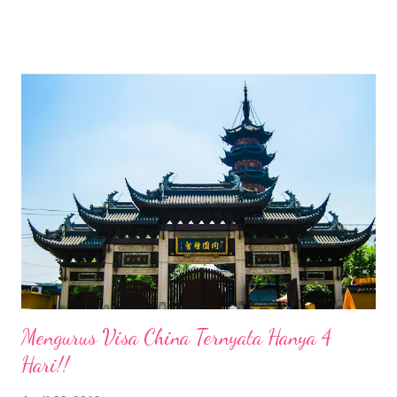
banyak para ladies yang terbiasa memakai body serum. Saya
pribadi pun termasuk pengguna baru body serum. Tapi ternyata
loh ladies, body serum ngga boleh dilewatkan. Tahu kenapa
alasannya ? Jadi, tak hanya kulit wajah ladies saja yang butuh
serum, kesehatan kulit tubuh juga perlu diperhatikan. Body
serum menjadi salah satu produk body care yang harus ada
dalam list kebutuhan kamu. Ladies, berbeda dengan body lotion,
menggunakan body serum akan membantu memberikan nutrisi
lebih baik agar kecantikan kulit tetap terjaga. Apalagi saat ini
saya berdomisili di Ubud, Bali de...
Mengurus Visa China Ternyata Hanya 4
Hari!!