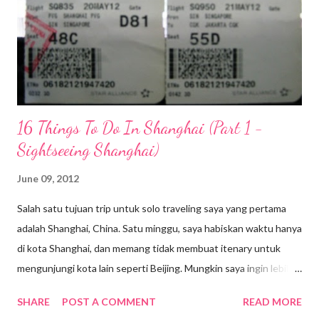
Rp 28.036,-. Dan saya cukup kaget ketika saya mengetahui
tabungan saya dikenakan pajak yang tidak ada ketentuannya
berapa persen. Yang terpotong saat itu pajaknya Rp 5.607,-
belum lagi potongan administrasi sebesar Rp 10ribu....
16 Things To Do In Shanghai (Part 1 -
Sightseeing Shanghai)
June 09, 2012
Salah satu tujuan trip untuk solo traveling saya yang pertama
adalah Shanghai, China. Satu minggu, saya habiskan waktu hanya
di kota Shanghai, dan memang tidak membuat itenary untuk
mengunjungi kota lain seperti Beijing. Mungkin saya ingin lebih
dekat dengan kota Shanghai, sebagai kota Metropolis dari
SHARE
POST A COMMENT
READ MORE
China. Untuk penerbangan ke China, saya menggunakan