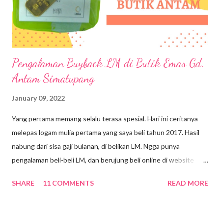
online, jadi isi data via online, setelah data lengkap dan ters...
Pengalaman Buyback LM di Butik Emas Gd.
Antam Simatupang
January 09, 2022
Yang pertama memang selalu terasa spesial. Hari ini ceritanya
melepas logam mulia pertama yang saya beli tahun 2017. Hasil
nabung dari sisa gaji bulanan, di belikan LM. Ngga punya
pengalaman beli-beli LM, dan berujung beli online di website
toko perhiasan. Logam mulia klasik yang sertifikatnya masih
SHARE
11 COMMENTS
READ MORE
terpisah, seberat 10 gram, seharga Rp 5.698.000,-. Itupun masih
numpang simpen dulu di toko karena masih dapat free brankas,
dan baru dikirim satu bulan kemudian via JNE. Ngga berasa udah