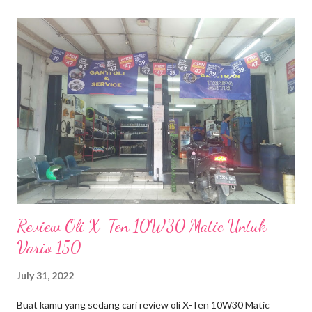
5 tahun aja, ini LM bersemayam di laci lemari. Masih terbungkus
dalam amplop hijau diselimuti lembar kuitansi pembelian.
Sebenarnya belum butuh-butuh amat untuk menjual LM, tapi
mengingat mau buat modal usaha. Setelah dipandang, dipikir dan
diputuskan, harus rela melepas LM pertamaku dari genggaman
🥺. Browsing kira-kira dimana tempat yang oke buat buyback LM.
Kalau mau gampang, bisa aja sih jual di toko emas atau butik
jewellery. Pernah iseng tanya ke toko emas (yang ngga jualan
LM), eh malah LM-nya d...
Review Oli X-Ten 10W30 Matic Untuk
Vario 150
July 31, 2022
Buat kamu yang sedang cari review oli X-Ten 10W30 Matic