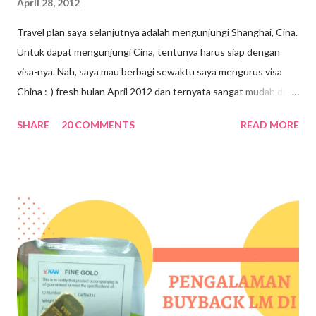
April 28, 2012
Travel plan saya selanjutnya adalah mengunjungi Shanghai, Cina.
Untuk dapat mengunjungi Cina, tentunya harus siap dengan
visa-nya. Nah, saya mau berbagi sewaktu saya mengurus visa
China :-) fresh bulan April 2012 dan ternyata sangat mudah dan
simpel. Karena baru pertama kali mengurus visa sendiri, jadi saya
SHARE
20 COMMENTS
READ MORE
sangat interest sekali searching informasi. Untuk website
resminya bisa klik disini VISA FOR CHINA . Sebenarnya
persyaratan untuk mengurus visa China tidak terlalu banyak, yuk
follow my feeds dibawah ini ;-) Buka website resminya, pelajari
visa apa yang mau kamu ambil dan tujuannya untuk apa, lihat di
sini JENIS-JENIS VISA CHINA & PERSYARATAN Kalau saya
tujuannya untuk traveling biasa, jadi saya ambil Tourism and
family visit visa (L-Visa) Isi formulir permohonan dengan lengkap ,
kamu bisa download VISA APPLICATION FORM atau bisa
langsung APPLY ONLINE . Kalau saya pribadi, sudah apply