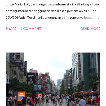
untuk Vario 150, pas banget baca informasi ini. Kali ini saya ingin
berbagi informasi penggunaan dan ulasan pemakaian oli X-Ten
10W30 Matic. Testimoni penggunaan oli ini tentunya berasal
dari pengalaman saya pribadi. Produk oli saya gunakan di motor
SHARE
1 COMMENT
READ MORE
Vario 150 keluaran tahun 2018. Untuk menjaga performa Honda
Vario 150cc, tentunya harus rutin melakukan perawatan. Mulai
dari mengganti oli tepat waktu hingga memilih oli yang tepat.
Kali ini saya ganti oli di Planet Ban yang berlokasi di Jalan Akses
UI Kelapa Dua, Depok. Kebetulan dekat dengan area tempat
tinggal. Sebenarnya ini kedua kalinya saya ganti oli di sini. Yang
pertama sudah mencapai 4.000an kilometer. Kalau mengacu dari
waktu pergantian standar oli X-Ten bisa lebih lama hingga 2x
lipat dibandingkan oli biasa, bisa ganti oli setiap kurang lebih
5.000 km. Tapi, tetap saya ganti buat menjaga performa mesin
motor. Spesifikasi Oli Nama Produk : XT - 30 Matic Viskosita...