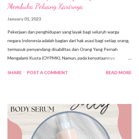
Membuka Peluang Karirnya
January 01, 2023
Pekerjaan dan penghidupan yang layak bagi seluruh warga
negara Indonesia adalah bagian dari hak asasi bagi setiap orang,
termasuk penyandang disabilitas dan Orang Yang Pernah
Mengalami Kusta (OYPMK). Namun, pada kenyataannya
penyandang disabilitas belum sepenuhnya mendapatkan hak
SHARE
POST A COMMENT
READ MORE
yang setara dalam mengakses pekerjaan. Permasalahannya
adalah sikap diskriminatif atau stigma terhadap penyandang
disabilitas dan OYPMK dan tingkat pendidikan penyandang
disabilitas yang rendah menimbulkan kesenjangan antara
penyandang disabilitas dengan masyarakat non disabilitas untuk
mendapatkan pekerjaan. Padahal berbicara mengenai
aksesibilitas dan kesetaraan peluang bagi penyandang
disabilitas dan OYPMK untuk mendapatkan pekerjaan sudah di