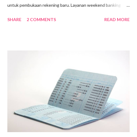
untuk pembukaan rekening baru. Layanan weekend banking
BCA diwilayah Jakarta Selatan & Jakarta Pusat hanya dilayani di
SHARE
2 COMMENTS
READ MORE
dua lokasi,yaitu KCP Grand Indonesia dan KCP Pondok Indah
Mall. Layanan Weekend Banking ini buka setiap Sabtu dan
Minggu (Kecuali hari libur) dari pukul 10.00-15.00 WIB. Untuk
itu, saya memilih mendatangi kantor BCA di Grand Indonesia
yang masih dekat dengan kantor. Hampir saja saya salah tujuan
lokasi Bank BCA. Karena layanan weekend banking BCA bukan
berlokasi di Menara BCA(tepat di depan jalan utama Grand
Indonesia), tapi berada di Grand Indonesia Westmall Lantai LG.
Sayangnya, saya tidak bisa melakukan pembukaan rekening baru,
karena kartu identitas saya beralamatkan di Depok. Layanan
pembukaan rekening baru pada saat weekend hanya melayani
pembukaan rekening dengan kartu identitas...