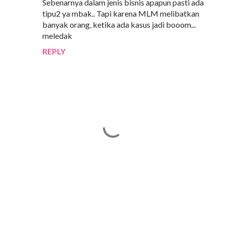
Sebenarnya dalam jenis bisnis apapun pasti ada
tipu2 ya mbak.. Tapi karena MLM melibatkan
banyak orang, ketika ada kasus jadi booom...
meledak
REPLY
P
o
s