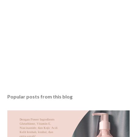
t
a
C
o
m
m
e
n
t
Popular posts from this blog