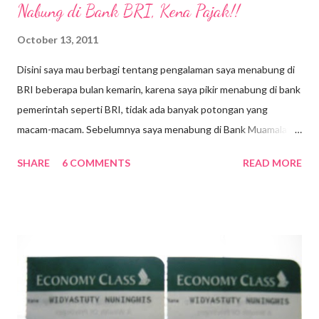
Nabung di Bank BRI, Kena Pajak!!
October 13, 2011
Disini saya mau berbagi tentang pengalaman saya menabung di
BRI beberapa bulan kemarin, karena saya pikir menabung di bank
pemerintah seperti BRI, tidak ada banyak potongan yang
macam-macam. Sebelumnya saya menabung di Bank Muamalat
Syariah yang sebenarnya sudah cocok sekali dan tidak banyak
SHARE
6 COMMENTS
READ MORE
memberikan potongan kepada nasabah kecuali untuk biaya
administrasi yang relatif masih dibawah Rp 10ribu. Tapi karena
desakan orangtua untuk di pindah ke bank pemerintah, akhirnya
saya memutuskan untuk membuka rekening di Bank BRI dekat
kantor saya. Pembukaan rekening saya dengan setoran Rp
600ribu. Masih di bulan yang sama,saya mentransfer setoran ke
rekening BRI sebesar Rp XX.000.000,- (maaf off the record).
Pada bulan berikutnya, saya mendapatkan bunga bank sebesar