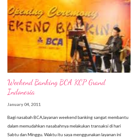
sedangkan Nanjing Rd Barat dekat dengan People's Square.
Pada siang hari, Nanjing Road penuh menggeliat dengan riuhnya
para pengunjung. Outlet-outlet disepanjang jalan menawarkan
merek-merek terkenal yang tak terhitung jumlahnya dengan
kualitas yang bagus tentunya. Nanjing Road memang pusat
perbelanjaan modern dengan tetap menyajikan konsep
tradisional. Terbukti deng...
Weekend Banking BCA KCP Grand
Indonesia
January 04, 2011
Bagi nasabah BCA,layanan weekend banking sangat membantu
dalam memudahkan nasabahnya melakukan transaksi di hari
Sabtu dan Minggu. Waktu itu saya menggunakan layanan ini