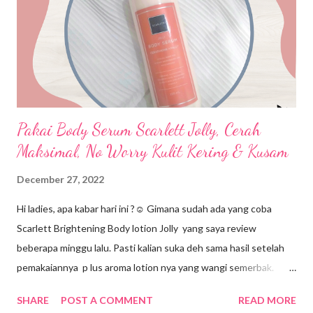
atur di dalam UU No. 8 Thaun 2016 yang menyebutkan bahwa
setiap perusahaan wajib memperkerjakan paling sedikit 2%
penyandang disabilitas dari jumlah pegawai atau pekerja. Meski
s ejak lahirnya UU tersebut ada perubahan positif di bidang
ketenagakerjaan...
Pakai Body Serum Scarlett Jolly, Cerah
Maksimal, No Worry Kulit Kering & Kusam
December 27, 2022
Hi ladies, apa kabar hari ini ?☺️ Gimana sudah ada yang coba
Scarlett Brightening Body lotion Jolly yang saya review
beberapa minggu lalu. Pasti kalian suka deh sama hasil setelah
pemakaiannya p lus aroma lotion nya yang wangi semerbak.
Nah, masih bersambung nih dengan Body Care Scarlett Jolly. Kali
SHARE
POST A COMMENT
READ MORE
ini saya akan mereview tentang body serum-nya. Mungkin tidak