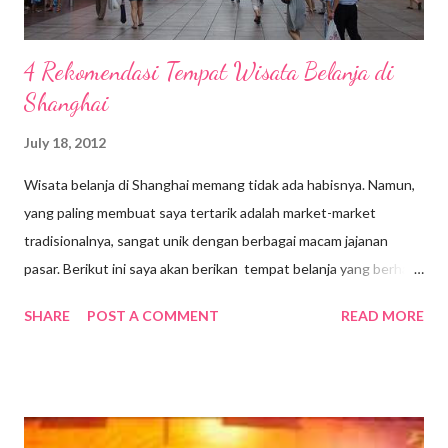
4 Rekomendasi Tempat Wisata Belanja di
Shanghai
July 18, 2012
Wisata belanja di Shanghai memang tidak ada habisnya. Namun,
yang paling membuat saya tertarik adalah market-market
tradisionalnya, sangat unik dengan berbagai macam jajanan
pasar. Berikut ini saya akan berikan tempat belanja yang berhasil
saya kunjungi selama di Shanghai yang bisa jadi referensi teman-
SHARE
POST A COMMENT
READ MORE
teman. Mari follow my journey di bawah ini ya :) Nanjing Road
Nanjing Road merupakan pusat jalan perbelanjaan utama di
Shanghai. Ini jalan yang panjang hingga beberapa kilometer yang
saling terhubung. Terdiri dari Nanjing Rd Timur dan Nanjing Rd
Barat. Nanjing Rd Timur paling dekat dengan The Bund,