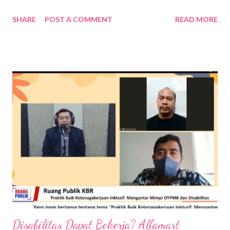
beradaptasi dengan cuaca disini. Bersyukurnya saat ini saya
SHARE
POST A COMMENT
READ MORE
tinggal di Ubud yang suasana dan cuacanya masih terasa sejuk.
Meskipun saat cuaca cerah, aduuh lumayan terik sampai UV
tinggi. Disini memang siang hari terasa lebih panjang. Jadi, jam 8
pagi berasa sudah panas kayak jam 11 siang. Jujurly, semenjak
pindah ke Bali, hal penting yang menjadi perhatian saya adalah
kesehatan kulit. Ya itu tadi, alasan karena cuaca di Bali yang
puanasnya pol. Sementara kalau lagi musim penghujan, di Ubud
udaranya cukup dingin banget. Cuaca hot & cold, worry banget
ke kondisi kulit saya jadi terasa kering, kusam dan juga cepat
hitam. Jadi, andalan saya supaya kesehatan kulit bisa tetap
terjaga, caranya ya mau tidak mau harus rutin pakai body loti...
Disabilitas Dapat Bekerja? Alfamart