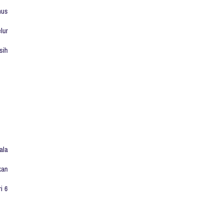
nus
lur
sih
ala
kan
i 6