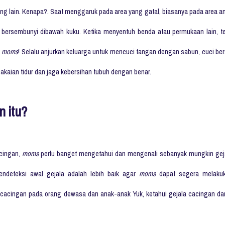
ng lain. Kenapa?. Saat menggaruk pada area yang gatal, biasanya pada area a
ri bersembunyi dibawah kuku. Ketika menyentuh benda atau permukaan lain, te
a
moms
! Selalu anjurkan keluarga untuk mencuci tangan dengan sabun, cuci ber
pakaian tidur dan jaga kebersihan tubuh dengan benar.
 itu?
acingan,
moms
perlu banget mengetahui dan mengenali sebanyak mungkin gej
Mendeteksi awal gejala adalah lebih baik agar
moms
dapat segera melaku
cacingan pada orang dewasa dan anak-anak Yuk, ketahui gejala cacingan dar