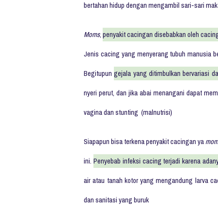
bertahan hidup dengan mengambil sari-sari ma
Moms
,
penyakit cacingan disebabkan oleh cacin
Jenis cacing yang menyerang tubuh manusia be
Begitupun
gejala yang ditimbulkan bervariasi d
nyeri perut, dan jika abai menangani dapat me
vagina dan stunting (malnutrisi)
Siapapun bisa terkena penyakit cacingan ya
mom
ini.
Penyebab infeksi cacing terjadi karena adan
air atau tanah kotor yang mengandung larva c
dan sanitasi yang buruk