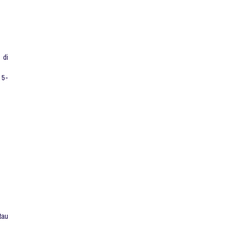
 di
 5-
tau