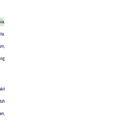
sia
.
ta.
am,
ang
kit
tuh
an,