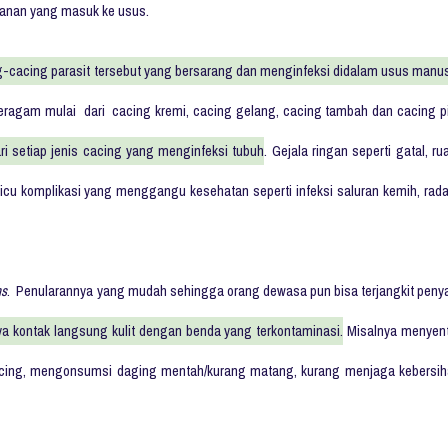
kanan yang masuk ke usus.
g-cacing parasit tersebut yang bersarang dan menginfeksi didalam usus manu
ragam mulai dari cacing kremi, cacing gelang, cacing tambah dan cacing pi
ari setiap jenis cacing yang menginfeksi tubuh
. Gejala ringan seperti gatal, ru
micu komplikasi yang menggangu kesehatan seperti infeksi saluran kemih, rad
s
. Penularannya yang mudah sehingga orang dewasa pun bisa terjangkit penya
ya kontak langsung kulit dengan benda yang terkontaminasi.
Misalnya menyen
acing, mengonsumsi daging mentah/kurang matang, kurang menjaga kebersih