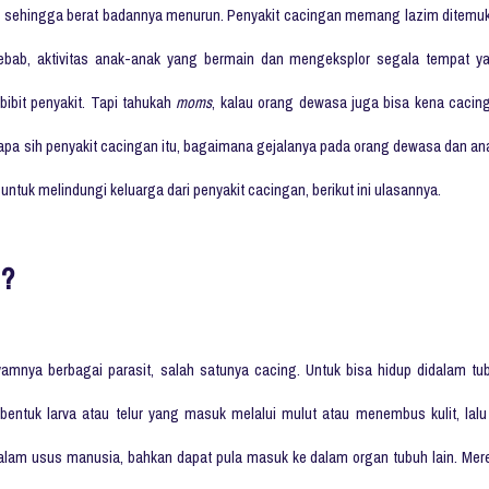
 sehingga berat badannya menurun. Penyakit cacingan memang lazim ditemu
ebab, aktivitas anak-anak yang bermain dan mengeksplor segala tempat y
bibit penyakit. Tapi tahukah
moms
, kalau orang dewasa juga bisa kena cacin
ti apa sih penyakit cacingan itu, bagaimana gejalanya pada orang dewasa dan an
ntuk melindungi keluarga dari penyakit cacingan, berikut ini ulasannya.
 ?
nya berbagai parasit, salah satunya cacing. Untuk bisa hidup didalam tu
bentuk larva atau telur yang masuk melalui mulut atau menembus kulit, lalu
alam usus manusia, bahkan dapat pula masuk ke dalam organ tubuh lain. Mer