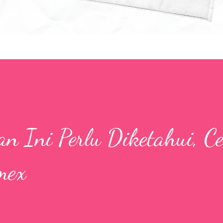
an Ini Perlu Diketahui, C
mex